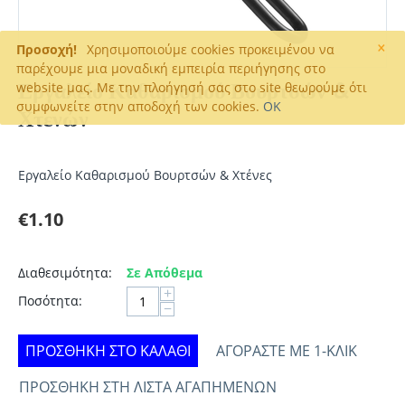
×
Προσοχή!
Χρησιμοποιούμε cookies προκειμένου να
παρέχουμε μια μοναδική εμπειρία περιήγησης στο
Εργαλείο Καθαρισμού Βουρτσών &
website μας. Με την πλοήγησή σας στο site θεωρούμε ότι
συμφωνείτε στην αποδοχή των cookies.
OK
Χτενών
Εργαλείο Καθαρισμού Βουρτσών & Χτένες
€
1.10
Διαθεσιμότητα:
Σε Απόθεμα
+
Ποσότητα:
−
ΠΡΟΣΘΉΚΗ ΣΤΟ ΚΑΛΆΘΙ
ΑΓΟΡΆΣΤΕ ΜΕ 1-ΚΛΙΚ
ΠΡΟΣΘΉΚΗ ΣΤΗ ΛΊΣΤΑ ΑΓΑΠΗΜΈΝΩΝ